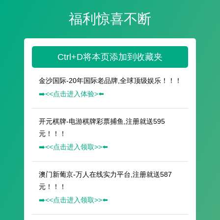
福利惊喜不断
Ctrl+D将本页添加到收藏夹
金沙国际-20年国际老品牌,全球顶级娱乐！！！
➡️<<点击进入体验>⬅️
开元棋牌-电游棋牌彩票捕鱼,注册就送595
元！！！
➡️<<点击进入领取>>⬅️
澳门新葡京-万人在线实力平台,注册就送587
元！！！
➡️<<点击进入领取>>⬅️