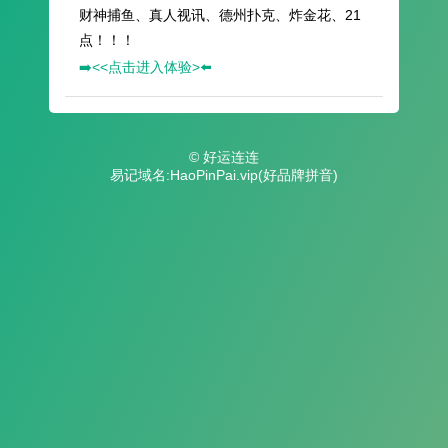
财神捕鱼、真人视讯、德州扑克、炸金花、21
点！！！
➡️<<点击进入体验>⬅️
© 好运连连
易记域名:HaoPinPai.vip(好品牌拼音)